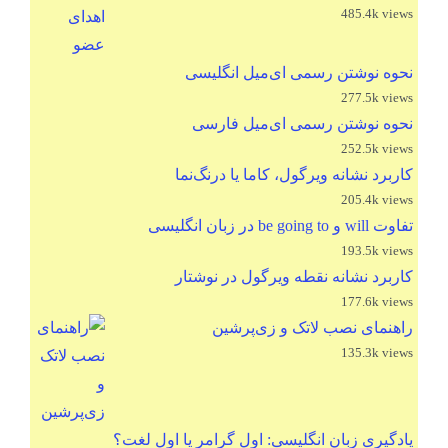
485.4k views
نحوه نوشتن رسمی ای‌میل انگلیسی
277.5k views
نحوه نوشتن رسمی ای‌میل فارسی
252.5k views
کاربرد نشانه ویرگول، کاما یا درنگ‌نما
205.4k views
تفاوت will و be going to در زبان انگلیسی
193.5k views
کاربرد نشانه نقطه ویرگول در نوشتار
177.6k views
راهنمای نصب لاتک و زی‌پرشین
135.3k views
یادگیری زبان انگلیسی: اول گرامر یا اول لغت؟