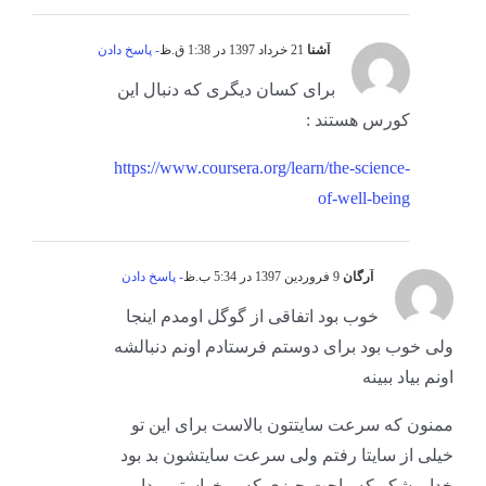
آشنا
21 خرداد 1397 در 1:38 ق.ظ
- پاسخ دادن
برای کسان دیگری که دنبال این
کورس هستند :
https://www.coursera.org/learn/the-science-
of-well-being
آرگان
9 فروردین 1397 در 5:34 ب.ظ
- پاسخ دادن
خوب بود اتفاقی از گوگل اومدم اینجا
ولی خوب بود برای دوستم فرستادم اونم دنبالشه
اونم بیاد ببینه
ممنون که سرعت سایتتون بالاست برای این تو
خیلی از سایتا رفتم ولی سرعت سایتشون بد بود
خداروشکر که راحت چیزی که میخواستم پیدا