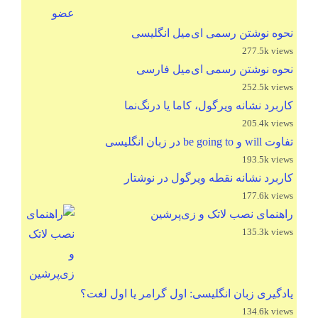
نحوه نوشتن رسمی ای‌میل انگلیسی
277.5k views
نحوه نوشتن رسمی ای‌میل فارسی
252.5k views
کاربرد نشانه ویرگول، کاما یا درنگ‌نما
205.4k views
تفاوت will و be going to در زبان انگلیسی
193.5k views
کاربرد نشانه نقطه ویرگول در نوشتار
177.6k views
راهنمای نصب لاتک و زی‌پرشین
135.3k views
یادگیری زبان انگلیسی: اول گرامر یا اول لغت؟
134.6k views