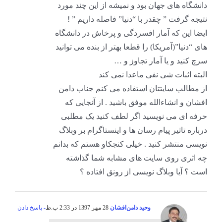
دانشگاه های جهان بود و نمیشه از این چند مورد
نتیجه گرفت ” چقدر با “دنیا” فاصله داریم ” !
ایضا این که آمار افسردگی و پرخاش در دانشگاه
های “دنیا”(آمریکا) را قطعا بهتر از بنده می توانید
سرچ کنید و یا آمار تجاوز و …
البته اثبات شی نفی ماعدا نمی کند
از مطالب سایتتان استفاده می کنم جناب دامن
افشان و انشاءالله موفق باشید . از آنجایی که
حرفه ای می نویسید اگر لطف کنید یک مطلبی
درباره تاثیر پیام رسان ها و اینستاگرام بر وبلاگ
نویسی منتشر کنید . خیلی کنجکاو هستم که بدانم
چه اثری روی سایت های مشابه شما گذاشته
است ؟ آیا وبلاگ نویسی از رونق افتاده ؟
وحید دامن‌افشان
28 مهر 1397 در 2:33 ب.ظ
- پاسخ دادن