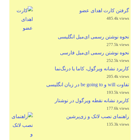
گرفتن کارت اهدای عضو
485.4k views
نحوه نوشتن رسمی ای‌میل انگلیسی
277.5k views
نحوه نوشتن رسمی ای‌میل فارسی
252.5k views
کاربرد نشانه ویرگول، کاما یا درنگ‌نما
205.4k views
تفاوت will و be going to در زبان انگلیسی
193.5k views
کاربرد نشانه نقطه ویرگول در نوشتار
177.6k views
راهنمای نصب لاتک و زی‌پرشین
135.3k views