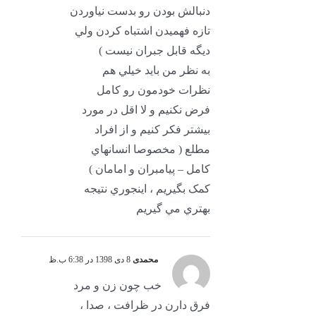
دنبالش بودن رو بدست نياوردن
تازه فهميدن اشتباه کردن ولي
ديگه قابل جبران نيست )
به نظر من بايد خيلي هم
نظرات خودمون رو کامل
فرض نکنيم و لا اقل در مورد
بيشتر فکر کنيم و از افراد
مطلع ( مخصوصا انسانهاي
کامل – پيامبران و امامان )
کمک بگيريم ، اينجوري نتيجه
بهتري مي گيريم
محمدی
8 دی 1398 در 6:38 ب.ظ
خب چون زن و مرد
فرق دارن در ظرافت ، صدا ،