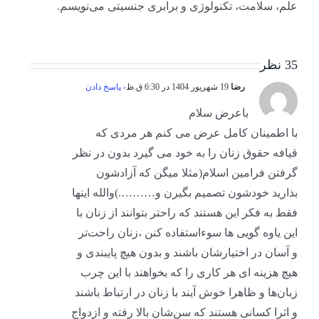
علم، سلامت، تکنولوژی و برابری جنسیتی می‌نویسم.
35 نظر
رضا
19 شهریور 1404 در 6:30 ق.ظ
- پاسخ دادن
باعرض سلام
با اطمینان کامل عرض می کنم هر مردی‌ که
قیافه حقوق زنان را به‌ خود می گیرد بدون در نظر
گرفتن فرامین اسلام(مثلا میگن که آزادشون
بذارید خودشون تصمیم بگیرن و……….)والله اینها
فقط به فکر این هستند که راحتر بتوانند از زنان با
این یاوه گویی ها سوءاستفاده کنن ،زنان راحت‌تر
و آسان در اختیارشان باشند و بدون هیچ پایبندی و
هیچ هزینه ای هر کاری را که بخواهند با این چرب
زبان‌ها و ظاهرا خوش آیند با زنان در ارتباط باشند
و اثرا کسانی هستند که سن‌شان بالا رفته و ازدواج