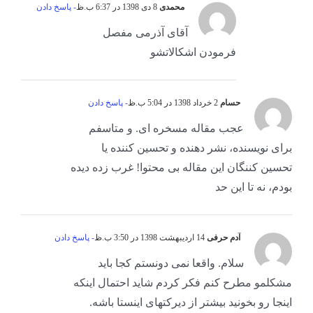
محمدی
8 دی 1398 در 6:37 ب.ظ
- پاسخ دادن
آقای آذرمی مفصل
فرمودن اشکالاتشو
حسام
2 خرداد 1398 در 5:04 ب.ظ
- پاسخ دادن
عجب مقاله مسخره ای. و متاسفم
برای نویسنده، نشر دهنده و تحسین کننده یا
تحسین کننگان این مقاله بی محتوا! غرب زده دیده
بودم، نه تا این حد
آدم حرفی
14 اردیبهشت 1398 در 3:50 ب.ظ
- پاسخ دادن
سلام. واقعا نمی دونستم کجا باید
مشکلمو مطرح کنم فکر کردم شاید احتمال اینکه
اینجا رو بخونید بیشتر از دیرکتهای اینستا باشه.