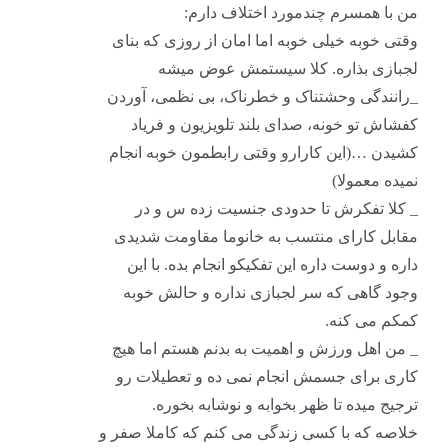
من با همسرم چندمورد اختلاف دارم:
وقتی خوبه خیلی خوبه اما امان از روزی که بنای
لجبازی بذاره. کلا سیستمش عوض میشه
_رانندگی وحشتناک و خطرناک، بی نظمی، آوردن
کفشاش تو خونه، صدای بلند تلویزیون و فریاد
کشیدن …(این کارارو وقتی رابطمون خوبه انجام
نمیده معمولا)
_ کلا تفکرش تا حدودی جنسیت زده س و در
مقابل کارای منتسب به خانوما مقاومت شدیدی
داره و دوست داره این تفکیکو انجام بده. با این
وجود گاهی که سر لجبازی نداره و حالش خوبه
کمکم می کنه.
_ من اهل ورزش و اهمیت به بدنم هستم اما هیچ
کاری برای جسمش انجام نمی ده و تعطیلات رو
ترجیج میده تا ظهر بخوابه و نوشابه بخوره.
خلاصه که با کسی زندگی می کنم که کاملا صفر و