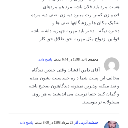
هست.مرد باید فلان باشه.مرد هم مردهای
قدیم.زن کمتر ارث میبره.دیه زن نصف دیه مرده
تفکیک مکان ها.ورزشگاهها.صف ها و …..
دختره دیگه…دختر باید مهریه.جهیزیه داشته باشه.
قوانین ازدواج مثل مهریه .حق طلاق حق کار
محمدی
8 دی 1398 در 6:44 ب.ظ
- پاسخ دادن
آقای دامن افشان وقتی چندین دیدگاه
مخالف این پست شما داره حساسیت نشون میده
و نقد میکنه بپذیرین نمیتونه دیدگاهتون صحیح باشه
و گمان کنید حتما درست می اندیشید.به هر روی
مسئولانه تر بنویسید.
جمشید آذرمی آذر
23 مرداد 1398 در 8:00 ب.ظ
- پاسخ دادن