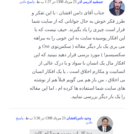
جمشید آذرمی آذر
23 مرداد 1398 در 1:37 ب.ظ
- پاسخ دادن
جناب آقای دامن افشان : با این تفکر و
طرز فکر خوش به حال جوانانی که از سایت شما
قرار است چیزی را یاد بگیرند. حیف نیست که با
این افکار پوسیده سایت به این خوبی را به بیراهه
می بری یک بار دیگر مقاله ( سکس‌توی Ose و
سکسیسم! ) مورد برسی قرار دهید ببینید که این
افکار مال یک انسان با سواد و با درک عالی از
انسانیت و مکارم اخلاق است ، یا یک افکار انسان
بی اخلاق ، من باز هم می گویم قبلاً هم از نوشته
های سایت شما استفاده ها کرده ام ، اما این مقاله
را یک بار دیگر بررسی نمایید.
وحید دامن‌افشان
23 مرداد 1398 در 5:36 ب.ظ
- پاسخ
دادن
مشکل این پست چیه؟ ای کاش