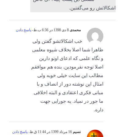
اشکالاتش رو می‌گفتین.
محمدی
8 دی 1398 در 6:36 ب.ظ
- پاسخ دادن
خب اشکالاتشو گفتن ولی
ظاهرا شما اصلا بخلاف شیوه معلمی
و نگاه علمی که ادعای اونو دارین
اصلا توجه نفرمودین. بنده هم موافقم
مطالب این سایت خیلی خوبه ولی
امثال این نوشته دور از انصاف و با
مبانی فکری اعتقادی و البته اخلاقی
ما جور در نمیاد. یه جورایی جهت
داره.
نسیم
16 مرداد 1399 در 11:44 ق.ظ
- پاسخ دادن