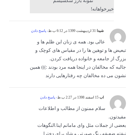
نمونه بارز سکسیسم
خیرخواهانه!
شیدا
31 اردیبهشت 1399 در 6:12 ب.ظ
- پاسخ دادن
عالی بود. همه ی زنان این ظلم ها و
تبعیض ها و توهین ها را در مقیاس های کوچک و
بزرگ‌ از جامعه و خانواده دریافت کردن.
جالبه که مخالفان در اینجا همه مرد بودند :))) همین
نشون می ده مخالفان چه رفتارهایی دارند
اب
15 اسفند 1398 در 2:27 ب.ظ
- پاسخ دادن
سلام ممنون از مطالب و اطلاعات
مفیدتون.
بعضی از جملات مثل وای مامانم اینا.النگوهات
نیفته ضعیفه.رنگ صورتی و شاد برای دخترا