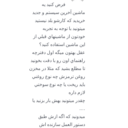
فرض کنيد يه
ماشين آخرين سيستم و جديد
خريديد که کارشو بلد نيستيد
ميتونيد با توجه به تجربه
خودتون از ماشينهاي قبلي از
اين ماشين استفاده کنيد؟
عقل بهتون ميگه اول دفترچه
راهنماي اون رو با دقت بخونيد
تا مطلع بشيد که مثلا در مخزن
روغن ترمزش چه نوع روغني
بايد ريخت يا چه نوع سوختي
لازم داره
چقدر ميتونيد بهش بار بزنيد يا
….
ميدونيد که اگه ازش طبق
دستور العمل سازنده اش