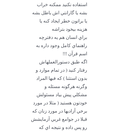
استفاده نکنيد ممکنه خراب
بشه يا گارانتي اش باطل بشه
يا براتون خطر ايجاد کنه يا
هزينه بيخود بتراشه
براي انسان هم يه دفترچه
راهنماي کامل وجود داره به
اسم قرآن !!!
اگه طبق دستورالعملهاش
رفتار کنيد ( در تمام موارد و
بدون استثنا ) که فبها المراد
وگرنه هرگونه مسئله و
مشکلي پيش بياد مسئولش
خودتون هستيد ( مثلا در مورد
برخي آزاديها در مورد زنان که
قبلا در جوامع غربي آزمايشش
رو پس داده و نتيجه اي که