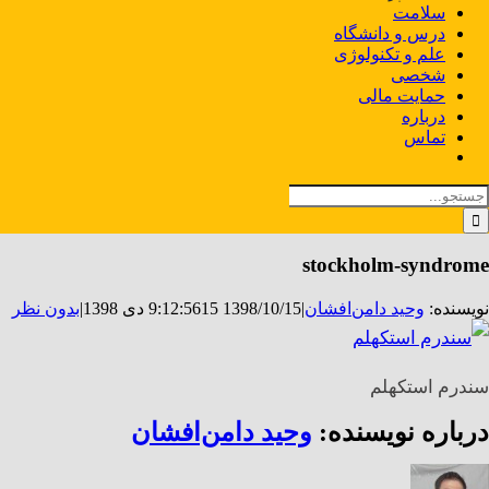
سلامت
درس و دانشگاه
علم و تکنولوژی
شخصی
حمایت مالی
درباره
تماس
ستجو
رای:
stockholm-syndrome
نویسنده:
وحید دامن‌افشان
|
1398/10/15 9:12:56
15 دی 1398
|
بدون نظر
سندرم استکهلم
درباره نویسنده:
وحید دامن‌افشان