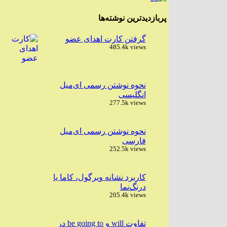
پربازدیدترین نوشته‌ها
گرفتن کارت اهدای عضو
485.4k views
نحوه نوشتن رسمی ای‌میل
انگلیسی
277.5k views
نحوه نوشتن رسمی ای‌میل
فارسی
252.5k views
کاربرد نشانه ویرگول، کاما یا
درنگ‌نما
205.4k views
تفاوت will و be going to در