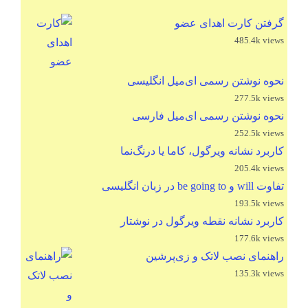
گرفتن کارت اهدای عضو
485.4k views
نحوه نوشتن رسمی ای‌میل انگلیسی
277.5k views
نحوه نوشتن رسمی ای‌میل فارسی
252.5k views
کاربرد نشانه ویرگول، کاما یا درنگ‌نما
205.4k views
تفاوت will و be going to در زبان انگلیسی
193.5k views
کاربرد نشانه نقطه ویرگول در نوشتار
177.6k views
راهنمای نصب لاتک و زی‌پرشین
135.3k views