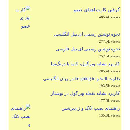
گرفتن کارت اهدای عضو
485.4k views
نحوه نوشتن رسمی ای‌میل انگلیسی
277.5k views
نحوه نوشتن رسمی ای‌میل فارسی
252.5k views
کاربرد نشانه ویرگول، کاما یا درنگ‌نما
205.4k views
تفاوت will و be going to در زبان انگلیسی
193.5k views
کاربرد نشانه نقطه ویرگول در نوشتار
177.6k views
راهنمای نصب لاتک و زی‌پرشین
135.3k views