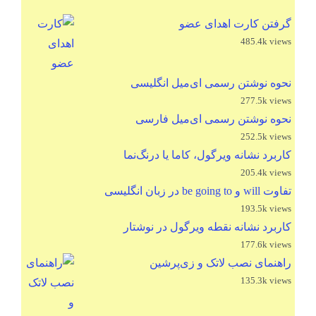
گرفتن کارت اهدای عضو
485.4k views
نحوه نوشتن رسمی ای‌میل انگلیسی
277.5k views
نحوه نوشتن رسمی ای‌میل فارسی
252.5k views
کاربرد نشانه ویرگول، کاما یا درنگ‌نما
205.4k views
تفاوت will و be going to در زبان انگلیسی
193.5k views
کاربرد نشانه نقطه ویرگول در نوشتار
177.6k views
راهنمای نصب لاتک و زی‌پرشین
135.3k views