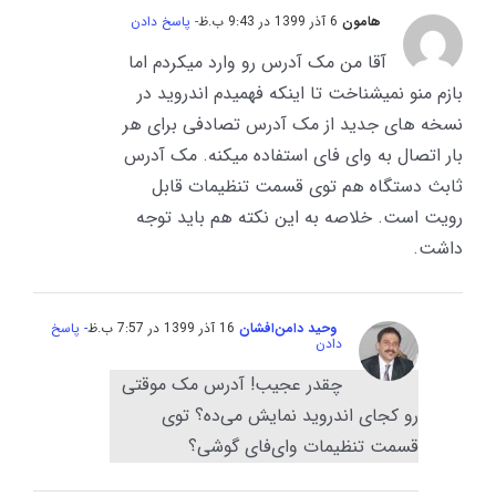
هامون
6 آذر 1399 در 9:43 ب.ظ
- پاسخ دادن
آقا من مک آدرس رو وارد میکردم اما
بازم منو نمیشناخت تا اینکه فهمیدم اندروید در
نسخه های جدید از مک آدرس تصادفی برای هر
بار اتصال به وای فای استفاده میکنه. مک آدرس
ثابث دستگاه هم توی قسمت تنظیمات قابل
رویت است. خلاصه به این نکته هم باید توجه
داشت.
وحید دامن‌افشان
16 آذر 1399 در 7:57 ب.ظ
- پاسخ
دادن
چقدر عجیب! آدرس مک موقتی
رو کجای اندروید نمایش می‌ده؟ توی
قسمت تنظیمات وای‌فای گوشی؟