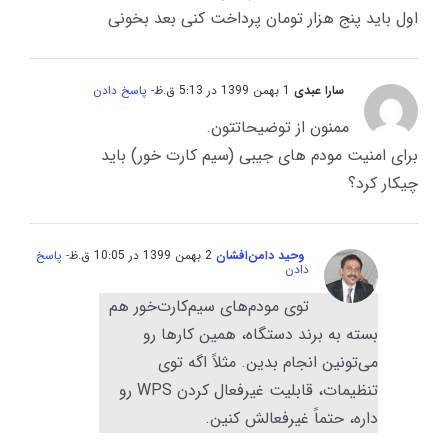
اول باید پنج هزار تومان پرداخت کنی بعد بخونی
سارا عبدی
1 بهمن 1399 در 5:13 ق.ظ
- پاسخ دادن
ممنون از توضیحاتتون.
برای امنیت مودم های جیبی (سیم کارت خور) باید
چیکار کرد؟
وحید دامن‌افشان
2 بهمن 1399 در 10:05 ق.ظ
- پاسخ
دادن
توی مودم‌های سیم‌کارت‌خور هم
بسته به برند دستگاه، همین کارها رو
می‌تونین انجام بدین. مثلاً اگه توی
تنظیمات، قابلیت غیرفعال کردن WPS رو
داره، حتماً غیرفعالش کنین.