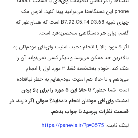
تبلت‌ها را در بخش تنظیمات وای‌فای یا قسمت About
phone این دستگاه‌ها می‌توانید پیدا کنید. آدرس مک
چیزی شبیه 68:B7:92:C5:F4:D3 است که همان‌طور که
گفتم، برای هر دستگاهی منحصربه‌فرد است.
اگر ۵ مورد بالا را انجام دهید، امنیت وای‌فای مودم‌تان به
بالاترین حد ممکن می‌رسد و دیگر کسی نمی‌تواند آن را
هک کند. خودم به‌شخصه فقط ۳ مورد اول را انجام
می‌دهم و تا حالا هم امنیت مودم‌هایم به خطر نیافتاده
است. شما چطور؟
تا حالا این ۵ مورد را برای بالا بردن
امنیت وای‌فای مودتان انجام داده‌اید؟ سوالی اگر دارید، در
قسمت نظرات بپرسید تا جواب بدهم.
لینک ثابت:
https://panevis.ir/?p=3575