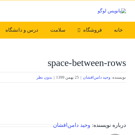
Ski
t
conten
خانه
فروشگاه
سلامت
درس و دانشگاه
space-between-rows
نویسنده:
وحید دامن‌افشان
|
25 بهمن 1399
|
بدون نظر
درباره نویسنده:
وحید دامن‌افشان