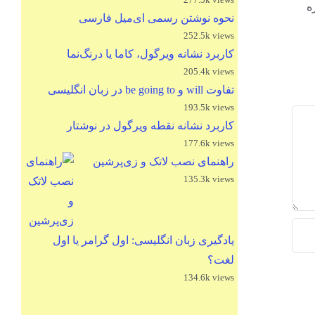
باره
نحوه نوشتن رسمی ای‌میل فارسی
252.5k views
کاربرد نشانه ویرگول، کاما یا درنگ‌نما
205.4k views
تفاوت will و be going to در زبان انگلیسی
193.5k views
کاربرد نشانه نقطه ویرگول در نوشتار
177.6k views
راهنمای نصب لاتک و زی‌پرشین
135.3k views
یادگیری زبان انگلیسی: اول گرامر یا اول
لغت؟
134.6k views