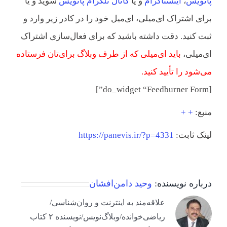
پانویس
،
اینستاگرام
و یا
کانال تلگرام پانویس
شوید و یا
برای اشتراک ای‌میلی، ای‌میل خود را در کادر زیر وارد و
ثبت کنید. دقت داشته باشید که برای فعال‌سازی اشتراک
ای‌میلی،
باید ای‌میلی که از طرف وبلاگ برای‌تان فرستاده
می‌شود را تأیید کنید.
[do_widget “Feedburner Form”]
منبع:
+
+
لینک ثابت:
https://panevis.ir/?p=4331
درباره نویسنده:
وحید دامن‌افشان
علاقه‌مند به اینترنت و روان‌شناسی/
ریاضی‌خوانده/وبلاگ‌نویس/نویسنده ۲ کتاب