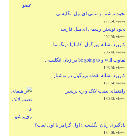
نحوه نوشتن رسمی ای‌میل انگلیسی
277.5k views
نحوه نوشتن رسمی ای‌میل فارسی
252.5k views
کاربرد نشانه ویرگول، کاما یا درنگ‌نما
205.4k views
تفاوت will و be going to در زبان انگلیسی
193.5k views
کاربرد نشانه نقطه ویرگول در نوشتار
177.6k views
راهنمای نصب لاتک و زی‌پرشین
135.3k views
یادگیری زبان انگلیسی: اول گرامر یا اول لغت؟
134.6k views