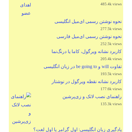
485.4k views
نحوه نوشتن رسمی ای‌میل انگلیسی
277.5k views
نحوه نوشتن رسمی ای‌میل فارسی
252.5k views
کاربرد نشانه ویرگول، کاما یا درنگ‌نما
205.4k views
تفاوت will و be going to در زبان انگلیسی
193.5k views
کاربرد نشانه نقطه ویرگول در نوشتار
177.6k views
راهنمای نصب لاتک و زی‌پرشین
135.3k views
یادگیری زبان انگلیسی: اول گرامر یا اول لغت؟