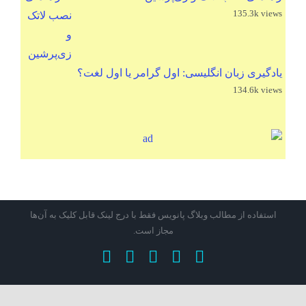
135.3k views
یادگیری زبان انگلیسی: اول گرامر یا اول لغت؟
134.6k views
استفاده از مطالب وبلاگ پانویس فقط با درج لینک قابل کلیک به آن‌ها
مجاز است.
X
Instagram
تلگرام
پست
Rss
الکترونیک