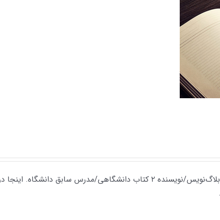
علاقه‌مند به اینترنت و روان‌شناسی/ریاضی‌خوانده/وبلاگ‌نویس/نویسنده ۲ کتاب دانشگاهی/مدرس سابق دانشگاه. اینج