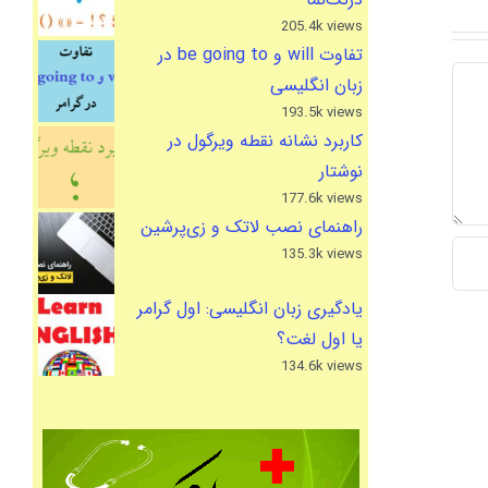
205.4k views
تفاوت will و be going to در
زبان انگلیسی
193.5k views
کاربرد نشانه نقطه ویرگول در
نوشتار
177.6k views
راهنمای نصب لاتک و زی‌پرشین
135.3k views
یادگیری زبان انگلیسی: اول گرامر
یا اول لغت؟
134.6k views