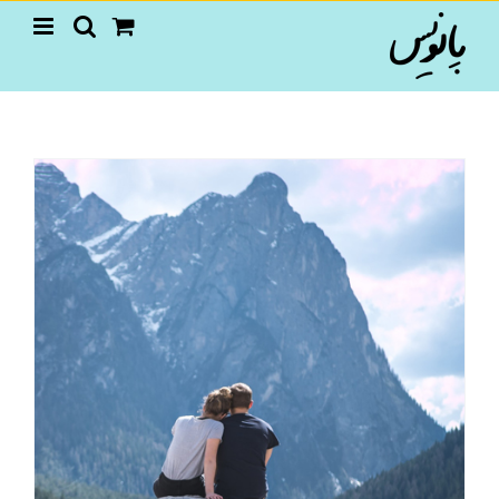
Ski
t
conten