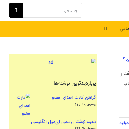
جستجو
برای:
ماس
م؟
اب شد و
پربازدیدترین نوشته‌ها
اب
گرفتن کارت اهدای عضو
485.4k views
نحوه نوشتن رسمی ای‌میل انگلیسی
وانید
277.5k views