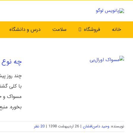
Ski
t
conten
خانه
فروشگاه
سلامت
درس و دانشگاه
چه نوع 
با کلی گشت
مسواک و خم
بخوره. منبع 
نویسنده:
وحید دامن‌افشان
|
26 اردیبهشت 1398
|
20 نظر