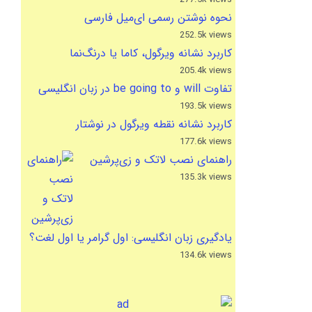
نحوه نوشتن رسمی ای‌میل فارسی
252.5k views
کاربرد نشانه ویرگول، کاما یا درنگ‌نما
205.4k views
تفاوت will و be going to در زبان انگلیسی
193.5k views
کاربرد نشانه نقطه ویرگول در نوشتار
177.6k views
راهنمای نصب لاتک و زی‌پرشین
135.3k views
یادگیری زبان انگلیسی: اول گرامر یا اول لغت؟
134.6k views