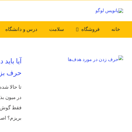
Ski
t
conten
خانه
فروشگاه
سلامت
درس و دانشگاه
آیا باید
حرف بزن
تا حالا شده
در میون بذ
فقط گوش بد
بریزم؟ اصلاً