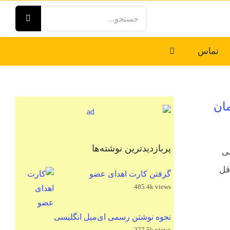
جستجو
برای:
تماس
مان
پربازدیدترین نوشته‌ها
سی
قل
گرفتن کارت اهدای عضو
485.4k views
نحوه نوشتن رسمی ای‌میل انگلیسی
277.5k views