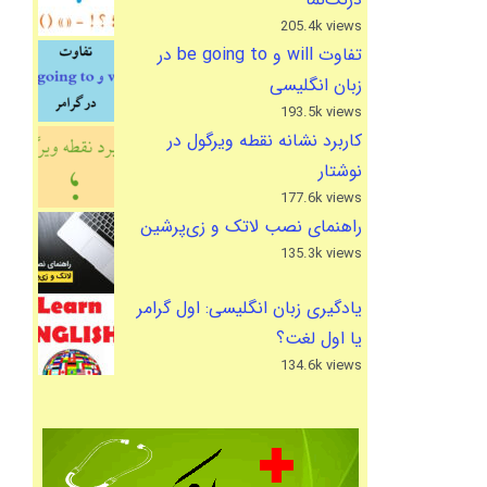
205.4k views
تفاوت will و be going to در
زبان انگلیسی
193.5k views
کاربرد نشانه نقطه ویرگول در
نوشتار
177.6k views
راهنمای نصب لاتک و زی‌پرشین
135.3k views
یادگیری زبان انگلیسی: اول گرامر
یا اول لغت؟
134.6k views