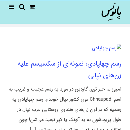
Ski
t
conten
رسم چهاپادی؛ نمونه‌ای از سکسیسم علیه
زن‌های نپالی
امروز یه خبر توی گاردین در مورد یه رسم عجیب و غریب به
اسم Chhaupadi توی کشور نپال خوندم. رسم چهاپادی یه
رسمیه که در اون زن‌های هندوی روستایی غرب نپال در
طول پریودشون به یه آلونک یا کپر تبعید می‌شن! چون
اعتقاد مردم اینه که زن‌ها تو زمان پریودشون [...]