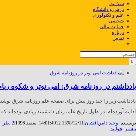
سلامت
درس و دانشگاه
علم و تکنولوژی
شخصی
حمایت مالی
درباره
تماس
ستجو
رای:
یادداشتم در روزنامه شرق: امی نوتر و شکوه ریا
ادامه آورده‌ام. در طول تاریخ علم، زنان دانشمند زیادی بوده‌اند که ب
نویسنده:
وحید دامن‌افشان
|
1398/12/11 14:01:49
12 اسفند 1396
|
2 نظر
بیشتر بخوانید