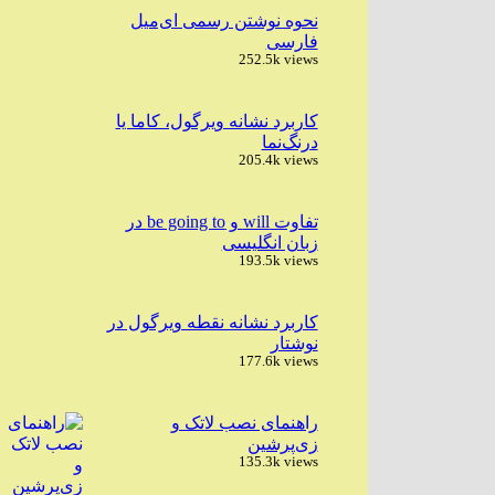
نحوه نوشتن رسمی ای‌میل
فارسی
252.5k views
کاربرد نشانه ویرگول، کاما یا
درنگ‌نما
205.4k views
تفاوت will و be going to در
زبان انگلیسی
193.5k views
کاربرد نشانه نقطه ویرگول در
نوشتار
177.6k views
راهنمای نصب لاتک و
زی‌پرشین
135.3k views