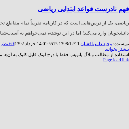
فهم نادرست قواعد ابتدایی ریاضی
ریاضی، یک از درس‌هایی است که در کارنامه تقریباً تمام مقاطع ت
دانشجویان وارد می‌کند؛ اما در این نوشته، نمی‌خواهم به آسیب‌شناس
نویسنده:
وحید دامن‌افشان
|
1398/12/11 14:01:55
15 خرداد 1392
|
69 نظر
بیشتر بخوانید
استفاده از مطالب وبلاگ پانویس فقط با درج لینک قابل کلیک به آن‌ها 
Instagra
Rs
ست
لگرام
Page load link
G
لکترونیک
t
To