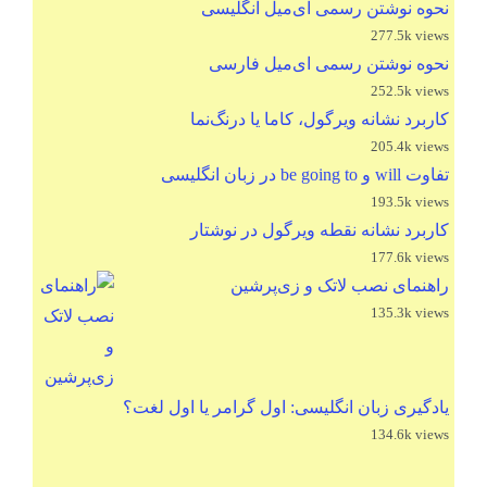
نحوه نوشتن رسمی ای‌میل انگلیسی
277.5k views
نحوه نوشتن رسمی ای‌میل فارسی
252.5k views
کاربرد نشانه ویرگول، کاما یا درنگ‌نما
205.4k views
تفاوت will و be going to در زبان انگلیسی
193.5k views
کاربرد نشانه نقطه ویرگول در نوشتار
177.6k views
راهنمای نصب لاتک و زی‌پرشین
135.3k views
یادگیری زبان انگلیسی: اول گرامر یا اول لغت؟
134.6k views