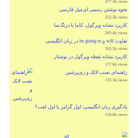
277.5k views
نحوه نوشتن رسمی ای‌میل فارسی
252.5k views
کاربرد نشانه ویرگول، کاما یا درنگ‌نما
205.4k views
تفاوت will و be going to در زبان انگلیسی
193.5k views
کاربرد نشانه نقطه ویرگول در نوشتار
177.6k views
راهنمای نصب لاتک و زی‌پرشین
135.3k views
یادگیری زبان انگلیسی: اول گرامر یا اول لغت؟
134.6k views