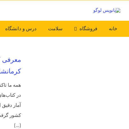
Ski
t
conten
خانه
فروشگاه
سلامت
درس و دانشگاه
معرفی کت
کرمانشا
همه ما تاکن
در کتاب‌های
آمار دقیق 
کشور گرفت؛ 
[...]