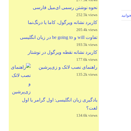
نحوه نوشتن رسمی ای‌میل فارسی
252.5k views
وانید
کاربرد نشانه ویرگول، کاما یا درنگ‌نما
205.4k views
تفاوت will و be going to در زبان انگلیسی
193.5k views
کاربرد نشانه نقطه ویرگول در نوشتار
177.6k views
راهنمای نصب لاتک و زی‌پرشین
135.2k views
یادگیری زبان انگلیسی: اول گرامر یا اول
لغت؟
134.6k views