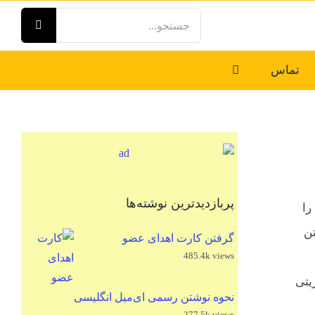
جستجو
برای:
تماس
پربازدیدترین نوشته‌ها
را
تن
گرفتن کارت اهدای عضو
485.4k views
یتی
نحوه نوشتن رسمی ای‌میل انگلیسی
277.5k views