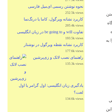
نحوه نوشتن رسمی ای‌میل فارسی
252.5k views
لیل نوشتن
کاربرد نشانه ویرگول، کاما یا درنگ‌نما
اه
205.4k views
ه‌
تفاوت will و be going to در زبان انگلیسی
193.5k views
به‌
کاربرد نشانه نقطه ویرگول در نوشتار
177.6k views
راهنمای نصب لاتک و زی‌پرشین
135.3k views
یادگیری زبان انگلیسی: اول گرامر یا اول
لغت؟
134.6k views
ی
این