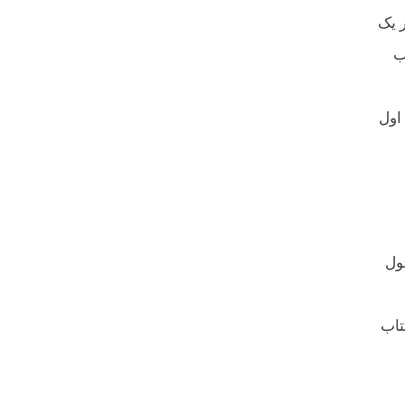
ر یک
ب
اول
ول
تاب