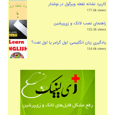
کاربرد نشانه نقطه ویرگول در نوشتار
177.6k views
راهنمای نصب لاتک و زی‌پرشین
135.3k views
یادگیری زبان انگلیسی: اول گرامر یا اول لغت؟
134.6k views