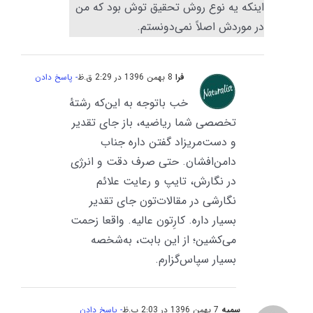
اینکه یه نوع روش تحقیق توش بود که من
در موردش اصلاً نمی‌دونستم.
فرا
8 بهمن 1396 در 2:29 ق.ظ
- پاسخ دادن
خب باتوجه به این‌که رشتهٔ
تخصصی شما ریاضیه، باز جای تقدیر
و دست‌مریزاد گفتن داره جناب
دامن‌افشان. حتی صرف دقت و انرژی
در نگارش، تایپ و رعایت علائم
نگارشی در مقالات‌تون جای تقدیر
بسیار داره. کارِتون عالیه. واقعا زحمت
می‌کشین؛ از این بابت، به‌شخصه
بسیار سپاس‌گزارم.
سمیه
7 بهمن 1396 در 2:03 ب.ظ
- پاسخ دادن