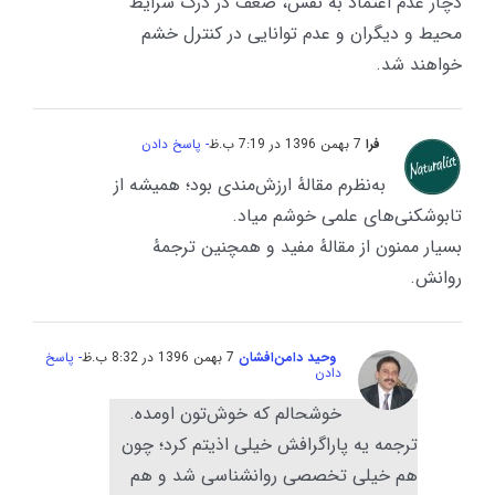
دچار عدم اعتماد به نفس، ضعف در درک شرایط
محیط و دیگران و عدم توانایی در کنترل خشم
خواهند شد.
فرا
7 بهمن 1396 در 7:19 ب.ظ
- پاسخ دادن
به‌نظرم مقالهٔ ارزش‌مندی بود؛ همیشه از
تابوشکنی‌های علمی خوشم میاد.
بسیار ممنون از مقالهٔ مفید و همچنین ترجمهٔ
روانش.
وحید دامن‌افشان
7 بهمن 1396 در 8:32 ب.ظ
- پاسخ
دادن
خوشحالم که خوش‌تون اومده.
ترجمه یه پاراگرافش خیلی اذیتم کرد؛ چون
هم خیلی تخصصی روانشناسی شد و هم