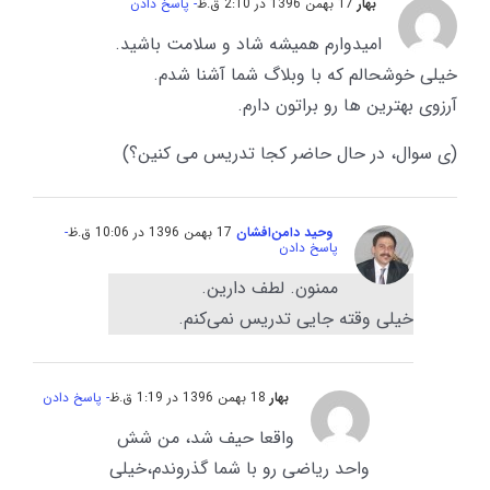
بهار
17 بهمن 1396 در 2:10 ق.ظ
- پاسخ دادن
امیدوارم همیشه شاد و سلامت باشید.
خیلی خوشحالم که با وبلاگ شما آشنا شدم.
آرزوی بهترین ها رو براتون دارم.
(ی سوال، در حال حاضر کجا تدریس می کنین؟)
وحید دامن‌افشان
17 بهمن 1396 در 10:06 ق.ظ
-
پاسخ دادن
ممنون. لطف دارین.
خیلی وقته جایی تدریس نمی‌کنم.
بهار
18 بهمن 1396 در 1:19 ق.ظ
- پاسخ دادن
واقعا حیف شد، من شش
واحد ریاضی رو با شما گذروندم،خیلی