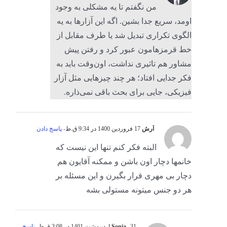
من نگفتم تا یه مشکلی به وجود
اومد، سریع جدا بشین. اگه این آزارها به یه
الگوی تکراری تبدیل شد یا طرف مقابل از
خط قرمزهامون عبور کرد و رفتن پیش
مشاور هم تاثیری نداشت، اون‌وقت باید به
فکر جدایی افتاد؛ هر چند چیزهایی مثل آزار
فیزیکی، جایی برای بحث باقی نمی‌ذاره.
آرش
17 فروردین 1400 در 9:34 ق.ظ
- پاسخ دادن
البته فکر کنم تنها این نیست که
خانمها دچار اون باشن و ممکنه آقایون هم
دچار بی مهری قرار بگیرن و این مسئله بر
هر دو جنس میتونه مستولی بشه
31 اردیبهشت 1401 در 3:08 ق.ظ
Sonia
- پاسخ