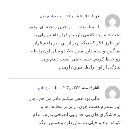
فریبا
10 آذر 1400 در 1:11 ب.ظ
- پاسخ دادن
بله متاسفانه… تو چنین رابطه ای بودم،
تحت خشونت کلامی پارتنرم قرار داشتم ولی با
این طرز فکر که دیگه بهتر از این سر راهم قرار
نمیگیره و سنم داره میره بالا، دو سال اون رابطه
رو حفظ کردم. خیلی خیلی آسیب دیدم ولی
بتازگی از اون رابطه بیرون اومدم.
الناز
6 اسفند 1399 در 2:17 ب.ظ
- پاسخ دادن
عالی بود حس میکنم مادر من هم دچار
این سندرم هست چون در برابر مخالف ها و
پرخاشگری های بی حد و بی انصافی پدرم، مدام
کوتاه میاد و خیلی دوسش داره و همش میگه