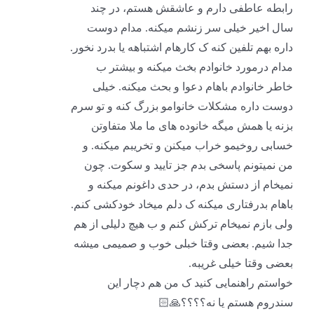
رابطه عاطفی دارم و عاشقش هستم، در چند
سال اخیر خیلی سر زنشم میکنه. مدام دوست
داره بهم تلفین کنه ک کارهام اشتباهه یا بدرد نخور.
مدام درمورد خانوادم بخث میکنه و بیشتر ب
خاطر خانوادم باهام دعوا و بحث میکنه. خیلی
دوست داره مشکلات خانوامو بزرگ کنه و تو سرم
بزنه یا همش میگه خانوده های ما ملا متفاوتن
خسابی روخیمو خراب میکنن و تخریبم میکنه. و
من نمیتونم پاسخی بدم جز تایید و سکوت. چون
نمیخام از دستش بدم، در حدی داغونم میکنه و
باهام بدرفتاری میکنه ک دلم میخاد خودکشی کنم.
ولی بازم نمیخام ترکش کنم و ب هیچ دلیلی از هم
جدا شیم. بعضی وقتا خبلی خوب و صمیمی میشه
بعضی وقتا خیلی غریبه.
خواستم راهنمایی کنید ک من هم دچار این
سندروم هستم یا نه؟؟؟؟🙏🏻