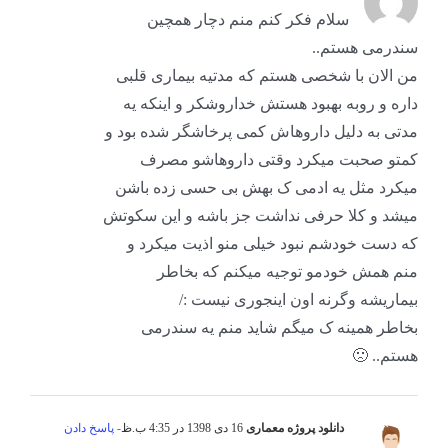
سلام فکر کنم منم دچار همچین
سندرمی هستم..
من الان با شخصی هستم که مدتیه بیماری قلبی
داره و روبه بهبود هستش خداروشکر و اینکه یه
مدتی به دلیل داروهاش کمی پرخاشگر شده بود و
کمتو صحبت میکرد وقتی داروهاشو مصرف
میکرد مثل یه ادمی ک بهش بی حسی زده باشن
میشد و کلا حرفی نداشت جز باشه و این سکوتش
که دست خودشم نبود خیلی منو اذیت میکرد و
منم همش خودمو توجیه میکنم که بخاطر
بیماریشه وگرنه اون اینجوری نیست :/
بخاطر همینه ک میگم شاید منم یه سندرمی
هستم.. 🙁
دانلود پروژه معماری
16 دی 1398 در 4:35 ب.ظ
- پاسخ دادن