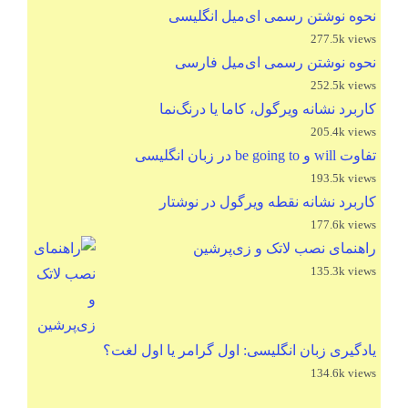
نحوه نوشتن رسمی ای‌میل انگلیسی
277.5k views
نحوه نوشتن رسمی ای‌میل فارسی
252.5k views
کاربرد نشانه ویرگول، کاما یا درنگ‌نما
205.4k views
تفاوت will و be going to در زبان انگلیسی
193.5k views
کاربرد نشانه نقطه ویرگول در نوشتار
177.6k views
راهنمای نصب لاتک و زی‌پرشین
135.3k views
یادگیری زبان انگلیسی: اول گرامر یا اول لغت؟
134.6k views