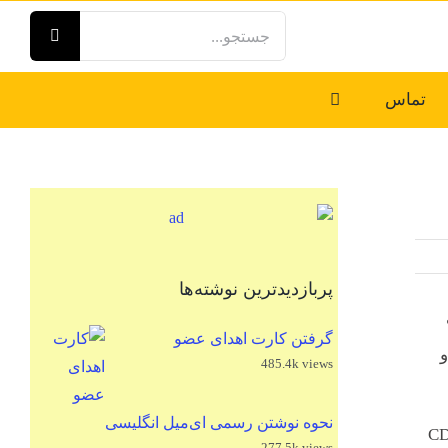
جستجو
برای:
تماس
پربازدیدترین نوشته‌ها
گرفتن کارت اهدای عضو
و
485.4k views
نحوه نوشتن رسمی ای‌میل انگلیسی
Human Immun هستش، ویروسیه که به سیستم ایمنی بدن مخصوصاً سلول‌های CD4
277.5k views