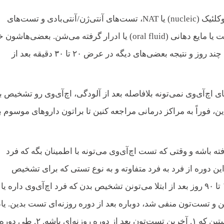
به طور کلی ۳ نوع تست اچ‌آی‌وی وجود داره: تست‌های اسید نوکلئیک (nucleic) یا NAT، تست‌های آنتی‌ژن/آنتی‌بادی و تست‌های
آنتی‌بادی. این تست‌ها از طریق نمونه خون از سیاهرگ یا انگشت یا مایع دهانی (oral fluid) یا ادرار گرفته می‌شن. بعض
گرونن و بعضی‌ها ارزون و مرسوم و سریع. نتیجه بعضی‌هاشون چند روز و نتیجه بعضی‌های دیگه در عرض ۲۰ تا ۳۰ دقیقه بعد از
 اچ‌آی‌وی نمی‌تونه بلافاصله بعد از آلودگی، اچ‌آی‌وی رو تشخیص ب
چ‌آی‌وی بودین، فوراً به مراکز درمانی مراجعه کنین تا براتون داروهای موسوم ب
ته باشه و وقتی که تست اچ‌آی‌وی می‌تونه با اطمینان بگه که فرد
ا نه، دوره روزنه‌ای (window period) می‌گن. این دوره از فرد به فرد متفاوته و به نوع تستی که برای تشخیص
اچ‌آی‌وی استفاده شده، بستگی داره. تست‌های اچ‌آی‌وی بین ۱۰ تا ۹۰ روز بعد از ابتلا می‌تونن تشخیص بدن که فرد اچ‌آی‌وی داره 
ن و تست‌تون منفی شد، دوباره بعد از دوره روزنه‌ای تست بدین. یا
باشه فقط وقتی می‌تونین مطمئن باشین که اچ‌آی‌وی-منفی هستین که ۱. آخرین تست‌تون بعد از دوره روزنه‌ای باشه. ۲. طی دور