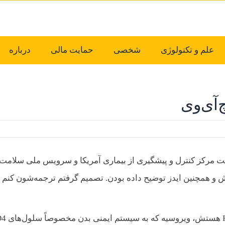
علم و تکنولوژی
شخصی
حمایت مالی
درباره
چ‌آی‌وی
ت مرکز کنترل و پیشگیری از بیماری آمریکا و سرویس ملی سلامت
لش و همچنین ایدز توضیح داده بودن. تصمیم گرفتم ترجمه‌شون کنم 
اچ‌آی‌وی (HIV) که مخفف odeficiency Viruses