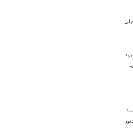
ی‌هاشون خیلی
ده!
ه
یا نه!
دتون
ه