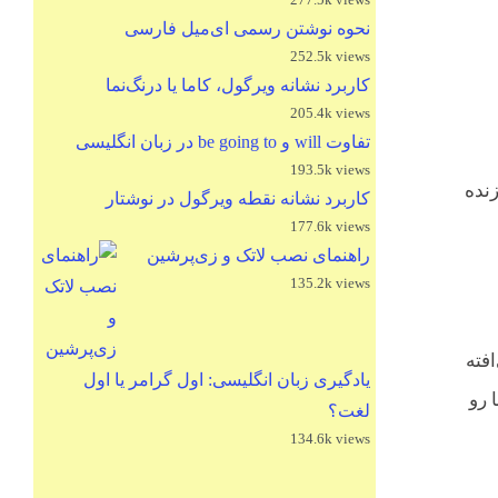
نحوه نوشتن رسمی ای‌میل فارسی
252.5k views
کاربرد نشانه ویرگول، کاما یا درنگ‌نما
205.4k views
تفاوت will و be going to در زبان انگلیسی
193.5k views
نه زنده
کاربرد نشانه نقطه ویرگول در نوشتار
177.6k views
راهنمای نصب لاتک و زی‌پرشین
135.2k views
تی اتفاق می‌افته
یادگیری زبان انگلیسی: اول گرامر یا اول
ا رو
لغت؟
134.6k views