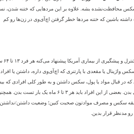
ث سکس محافظت‌نشده بشه. علاوه بر این مردهایی که ختنه شدن، ن
ت داشته باشین که ختنه مردها خطر گرفتن اچ‌آی‌وی در زن‌ها رو کم
تنها راه تشخیص اچ‌آی‌وی انجام تست اچ‌آی‌
 واژینال یا مقعدی با پارتنری که اچ‌آی‌وی داره، داشتن یا افراد
که در قبال مواد یا پول، سکس داشتن و به طور کلی افرادی که بی
در معرض خطر هستن، باید حداقل سالی یک بار تست اچ‌آی‌وی بدن. بعضی از این افراد باید هر ۳ تا ۶ ماه یک بار تست بدن
ورد سابقه سکس و مصرف موادتون صحبت کنین؛ وضعیت داشتن/نداشتن
رو مدنظر قرار بدین.