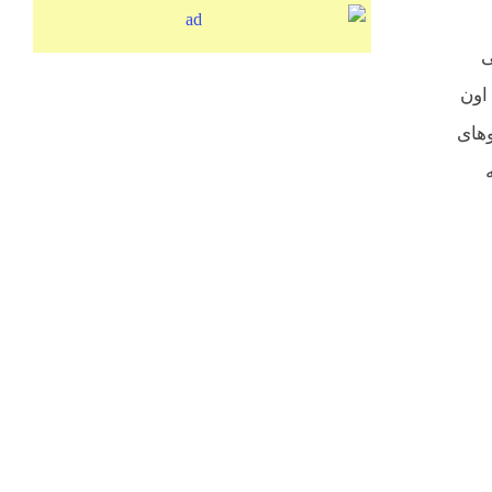
ی
 اون
وهای
دود ۱۰ سال به