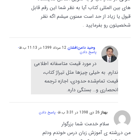
هاى بين المللى كتاب آيا به نظر شما اين رقم قابل
قبول يا زياد از حد است ممنون ميشم اگه نظر
شخصيتون رو بفرماييد .
وحید دامن‌افشان
12 مرداد 1399 در 11:13 ب.ظ
-
پاسخ دادن
در مورد قیمت متاسفانه اطلاعی
ندارم. به خیلی چیزها مثل تیراژ کتاب،
قیمت تمام‌شده حدودی، اجازه ترجمه
انحصاری و… بستگی داره.
بهناز
26 دی 1398 در 3:31 ب.ظ
- پاسخ دادن
سلام خدمت شما بزرگوار
من دررشته ی آموزش زبان درس خوندم ودلم