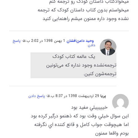
میخوادکتاب داستان کودک رو ترجمه کنم
میخواستم بدون کتاب داستان کودک که ترجمه
نشده وجود داره ممنون میشم راهنمایی کنید
وحید دامن‌افشان
1 بهمن 1398 در 2:02 ب.ظ
- پاسخ
دادن
یک عالمه کتاب کودک
ترجمه‌نشده وجود نداره که می‌تونین
ترجمه‌شون کنین.
پريا
29 اردیبهشت 1398 در 8:37 ب.ظ
- پاسخ دادن
خيييييلي مفيد بود
اين سوال خيلي وقت بود كه ذهنمو درگير كرده بود
اما هيچوقت جواب كامل و قانع كننده اي نگرفته
بودم واقعا ممنون