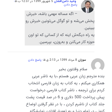
وحید دامن‌افشان
5 شهریور 1399 در 12:37 ب.ظ
-
پاسخ دادن
– اگه مساله مهمی باشه، خبرش
پخش می‌شه و تو گوگل می‌تونین خبرش رو
ببینین.
یه راه دیگه‌ش اینه که از کسانی که تو اون
حوزه کار می‌کنن و به‌روزن، بپرسین.
سوزان
8 مرداد 1399 در 2:13 ق.ظ
- پاسخ دادن
سلام وقتتون بخير
بنده مترجم زبان عربى هستم ،با يه ناشر عربى
همكارى ميكنم ، يه كتاب به زبان فارسى انتخاب
كردم براى ترجمه ، ناشر كتاب فارسى درخواست
پيش پرداخت 500 دلارى و 6 در صد قيمت پشت
جلد كتاب از ناشرم كردن ، با در نظر گرفتن اوضاع
كنونى در تمام دنيا و به تعويق افتادن نمايشگاه