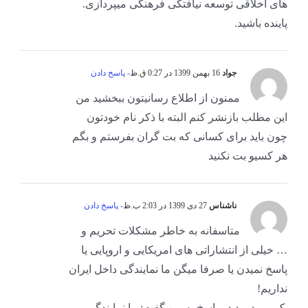
های اخلاقی توسعه نیافتگی فرهنگی میپردازی.
پاینده باشید.
جواد
16 بهمن 1399 در 0:27 ق.ظ
- پاسخ دادن
ممنون از اطلاع رسانیتون ببخشید من
این مطلب بازنشر کنم البته با ذکر نام خودتون
چون باید برای کسانی که بت گران بفرستم و بگم
هر کسیو بت نکنید
ناشناس
27 دی 1399 در 2:03 ب.ظ
- پاسخ دادن
متاسفانه به خاطر مشکلات تحریم و
… خیلی از انتشاراتی های امریکایی و اروپایی یا
پاسخ نمیدن یا صرفا میگن ما نمایندگی داخل ایران
نداریم!
یک مورد بود در پاسخ به من گفت: ما نمایندگی